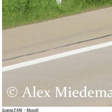
Scania P440
~
Mosolf
.