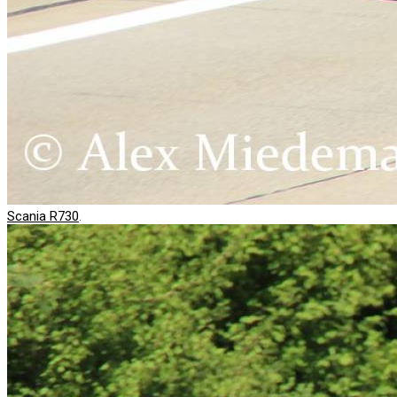
Scania R730
.