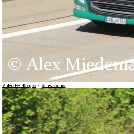
Volvo FH 4th gen
~
Schwandner
.