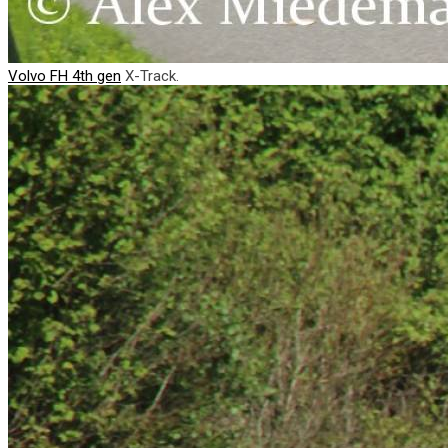
Volvo FH 4th gen
X-Track.