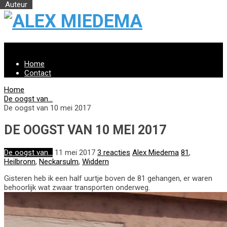
Menu
Home
Contact
Home
De oogst van...
De oogst van 10 mei 2017
DE OOGST VAN 10 MEI 2017
De oogst van...
11 mei 2017
3 reacties
Alex Miedema
81
,
Heilbronn
,
Neckarsulm
,
Widdern
Gisteren heb ik een half uurtje boven de 81 gehangen, er waren
behoorlijk wat zwaar transporten onderweg.