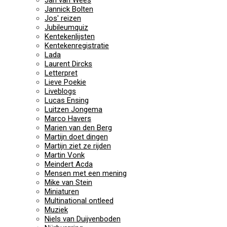
Jan van Wees
Jannick Bolten
Jos' reizen
Jubileumquiz
Kentekenlijsten
Kentekenregistratie
Lada
Laurent Dircks
Letterpret
Lieve Poekie
Liveblogs
Lucas Ensing
Luitzen Jongema
Marco Havers
Marien van den Berg
Martijn doet dingen
Martijn ziet ze rijden
Martin Vonk
Meindert Acda
Mensen met een mening
Mike van Stein
Miniaturen
Multinational ontleed
Muziek
Niels van Duijvenboden