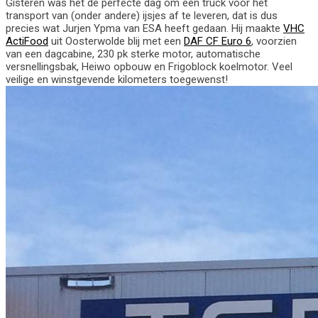
Gisteren was het de perfecte dag om een truck voor het
transport van (onder andere) ijsjes af te leveren, dat is dus
precies wat Jurjen Ypma van ESA heeft gedaan. Hij maakte
VHC
ActiFood
uit Oosterwolde blij met een
DAF CF Euro 6
, voorzien
van een dagcabine, 230 pk sterke motor, automatische
versnellingsbak, Heiwo opbouw en Frigoblock koelmotor. Veel
veilige en winstgevende kilometers toegewenst!