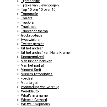
Tijdmachine
Tjitske van Lievenoogen
Top 10 om 10 over 10
Topografie
Trailers
TruckFan
Truckrace
Truckspot thema
truckspotgids
tweewielers
Twitter gemist
Uit het archief
Uit het archief van Hans Kramer
Uncategorized
Van binnen bekeken
Van het pad af
Vincent Smit
Vissers fotorondjes
voedsel
Voertuigen
voorstelling van voertuig
Wereldauto
What's in a name
Wieteke Gerhartl
Wietze Koopmans