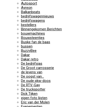
Autosport
Ayreon
Balkanbeats
bedrijfswagennieuws
bedrijfswagens
bestellers
Binnengekomen Berichten
bouwmachines
Bouwsteentjes
Buske fan de baas
bussen
BuzzyBee
Dakar
Dakar retro
De bedrijfsjas
De Groot carrosserie
de levens van
De oogst van…
De oude pkw-doos
De RTV-Gay
De truckspotter
Dick Tijken
eigen foto lijsten
Eric van der Molen
Evenementen