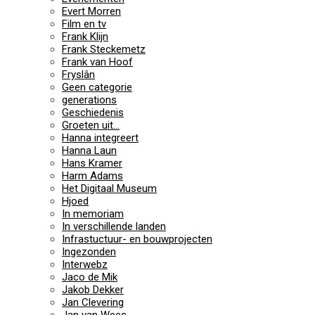
Evert Morren
Film en tv
Frank Klijn
Frank Steckemetz
Frank van Hoof
Fryslân
Geen categorie
generations
Geschiedenis
Groeten uit…
Hanna integreert
Hanna Laun
Hans Kramer
Harm Adams
Het Digitaal Museum
Hjoed
In memoriam
In verschillende landen
Infrastuctuur- en bouwprojecten
Ingezonden
Interwebz
Jaco de Mik
Jakob Dekker
Jan Clevering