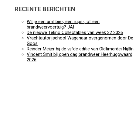
RECENTE BERICHTEN
Wil je een amfibie-, een rups-, of een
brandweervoertuig? JA!
De nieuwe Tekno Collectables van week 32 2026
Vrachtautorijschool Wagenaar overgenomen door De
Goos
Reinder Meijer bij de vijfde editie van Oldtimerdei Nijlân
Vincent Smit bij open dag brandweer Heerhugowaard
2026