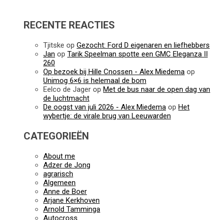
RECENTE REACTIES
Tjitske
op
Gezocht: Ford D eigenaren en liefhebbers
Jan
op
Tarik Speelman spotte een GMC Eleganza II
260
Op bezoek bij Hille Cnossen - Alex Miedema
op
Unimog 6×6 is helemaal de bom
Eelco de Jager
op
Met de bus naar de open dag van
de luchtmacht
De oogst van juli 2026 - Alex Miedema
op
Het
wybertje: de virale brug van Leeuwarden
CATEGORIEËN
About me
Adzer de Jong
agrarisch
Algemeen
Anne de Boer
Arjane Kerkhoven
Arnold Tamminga
Autocross