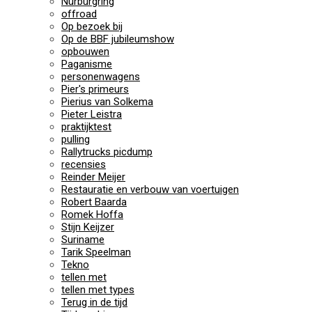
Nürburgring
offroad
Op bezoek bij
Op de BBF jubileumshow
opbouwen
Paganisme
personenwagens
Pier's primeurs
Pierius van Solkema
Pieter Leistra
praktijktest
pulling
Rallytrucks picdump
recensies
Reinder Meijer
Restauratie en verbouw van voertuigen
Robert Baarda
Romek Hoffa
Stijn Keijzer
Suriname
Tarik Speelman
Tekno
tellen met
tellen met types
Terug in de tijd