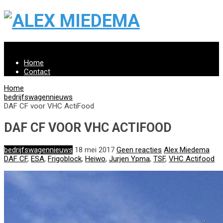
Menu
Home
Contact
Home
bedrijfswagennieuws
DAF CF voor VHC ActiFood
DAF CF VOOR VHC ACTIFOOD
bedrijfswagennieuws
18 mei 2017
Geen reacties
Alex Miedema
DAF CF
,
ESA
,
Frigoblock
,
Heiwo
,
Jurjen Ypma
,
TSF
,
VHC Actifood