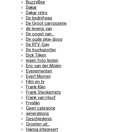
BuzzyBee
Dakar
Dakar retro
De bedrijfsjas
De Groot carrosserie
de levens van
De oogst van…
De oude pkw-doos
De RTV-Gay
De truckspotter
Dick Tijken
eigen foto lijsten
Eric van der Molen
Evenementen
Evert Morren
Film en tv
Frank Klijn
Frank Steckemetz
Frank van Hoof
Fryslân
Geen categorie
generations
Geschiedenis
Groeten uit…
Hanna integreert