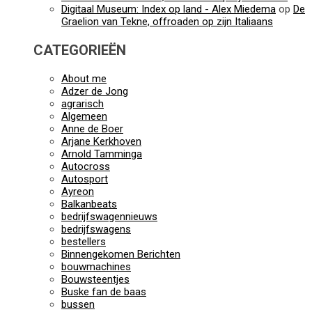
Digitaal Museum: Index op land - Alex Miedema
op
De
Graelion van Tekne, offroaden op zijn Italiaans
CATEGORIEËN
About me
Adzer de Jong
agrarisch
Algemeen
Anne de Boer
Arjane Kerkhoven
Arnold Tamminga
Autocross
Autosport
Ayreon
Balkanbeats
bedrijfswagennieuws
bedrijfswagens
bestellers
Binnengekomen Berichten
bouwmachines
Bouwsteentjes
Buske fan de baas
bussen