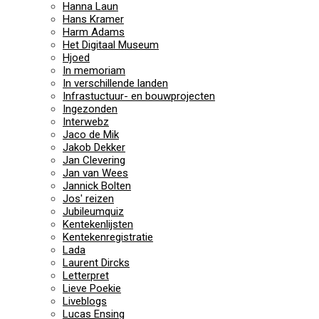
Hanna Laun
Hans Kramer
Harm Adams
Het Digitaal Museum
Hjoed
In memoriam
In verschillende landen
Infrastuctuur- en bouwprojecten
Ingezonden
Interwebz
Jaco de Mik
Jakob Dekker
Jan Clevering
Jan van Wees
Jannick Bolten
Jos' reizen
Jubileumquiz
Kentekenlijsten
Kentekenregistratie
Lada
Laurent Dircks
Letterpret
Lieve Poekie
Liveblogs
Lucas Ensing