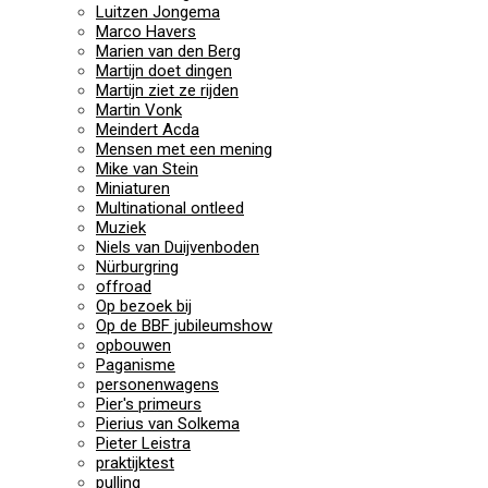
Luitzen Jongema
Marco Havers
Marien van den Berg
Martijn doet dingen
Martijn ziet ze rijden
Martin Vonk
Meindert Acda
Mensen met een mening
Mike van Stein
Miniaturen
Multinational ontleed
Muziek
Niels van Duijvenboden
Nürburgring
offroad
Op bezoek bij
Op de BBF jubileumshow
opbouwen
Paganisme
personenwagens
Pier's primeurs
Pierius van Solkema
Pieter Leistra
praktijktest
pulling