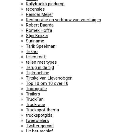
Rallytrucks picdump
recensies
Reinder Meijer
Restauratie en verbouw van voertuigen
Robert Baarda
Romek Hoffa
Stijn Keijzer
Suriname
Tarik Speelman
Tekno
tellen met
tellen met types
Terug in de tijd
Tijdmachine
Tjitske van Lievenoogen
Top 10 om 10 over 10
Topografie
Trailers
TruckFan
Truckrace
Truckspot thema
truckspotgids
tweewielers
Twitter gemist
Uit het archief