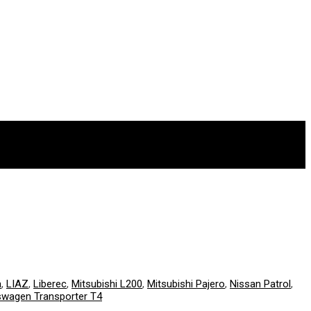
a
,
LIAZ
,
Liberec
,
Mitsubishi L200
,
Mitsubishi Pajero
,
Nissan Patrol
,
swagen Transporter T4