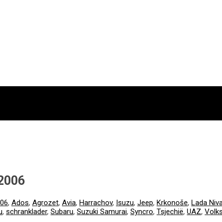
2006
06
,
Ados
,
Agrozet
,
Avia
,
Harrachov
,
Isuzu
,
Jeep
,
Krkonoše
,
Lada Niv
u
,
schranklader
,
Subaru
,
Suzuki Samurai
,
Syncro
,
Tsjechië
,
UAZ
,
Volk