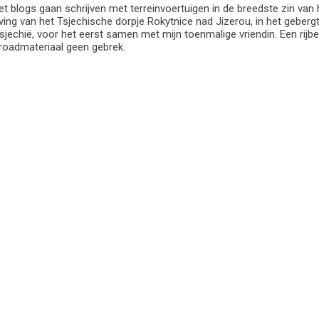
met blogs gaan schrijven met terreinvoertuigen in de breedste zin va
ng van het Tsjechische dorpje Rokytnice nad Jizerou, in het gebergt
jechië, voor het eerst samen met mijn toenmalige vriendin. Een rijb
froadmateriaal geen gebrek.