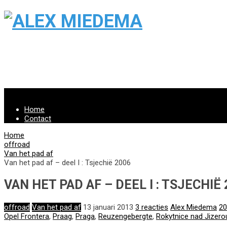
Menu
Home
Contact
Home
offroad
Van het pad af
Van het pad af – deel I : Tsjechië 2006
VAN HET PAD AF – DEEL I : TSJECHIË 
offroad
Van het pad af
13 januari 2013
3 reacties
Alex Miedema
20
Opel Frontera
,
Praag
,
Praga
,
Reuzengebergte
,
Rokytnice nad Jizero