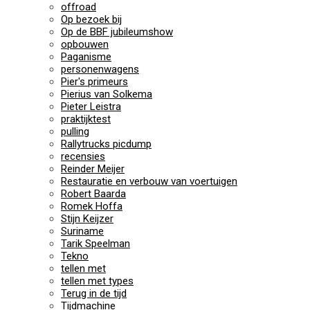
offroad
Op bezoek bij
Op de BBF jubileumshow
opbouwen
Paganisme
personenwagens
Pier's primeurs
Pierius van Solkema
Pieter Leistra
praktijktest
pulling
Rallytrucks picdump
recensies
Reinder Meijer
Restauratie en verbouw van voertuigen
Robert Baarda
Romek Hoffa
Stijn Keijzer
Suriname
Tarik Speelman
Tekno
tellen met
tellen met types
Terug in de tijd
Tijdmachine