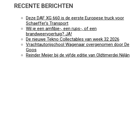
RECENTE BERICHTEN
Deze DAF XG 660 is de eerste Europese truck voor
Schaeffer’s Transport
Wil je een amfibie-, een rups-, of een
brandweervoertuig? JA!
De nieuwe Tekno Collectables van week 32 2026
Vrachtautorijschool Wagenaar overgenomen door De
Goos
Reinder Meijer bij de vijfde editie van Oldtimerdei Nijlân