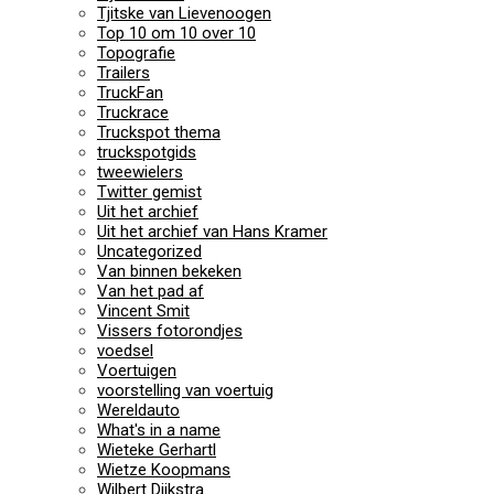
Tjitske van Lievenoogen
Top 10 om 10 over 10
Topografie
Trailers
TruckFan
Truckrace
Truckspot thema
truckspotgids
tweewielers
Twitter gemist
Uit het archief
Uit het archief van Hans Kramer
Uncategorized
Van binnen bekeken
Van het pad af
Vincent Smit
Vissers fotorondjes
voedsel
Voertuigen
voorstelling van voertuig
Wereldauto
What's in a name
Wieteke Gerhartl
Wietze Koopmans
Wilbert Dijkstra