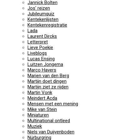
Jannick Bolten
Jos' reizen
Jubileumquiz
Kentekenlijsten
Kentekenregistratie
Lada
Laurent Dircks
Letterpret
Lieve Poekie
Liveblogs
Lucas Ensing
Luitzen Jongema
Marco Havers
Marien van den Berg
Martijn doet dingen
Martijn ziet ze rijden
Martin Vonk
Meindert Acda
Mensen met een mening
Mike van Stein
Miniaturen
Multinational ontleed
Muziek
Niels van Duijvenboden
Nürburgring