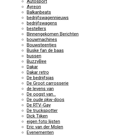
Autosport
Ayreon
Balkanbeats
bedrijfswagennieuws
bedrijfswagens
bestellers
Binnengekomen Berichten
bouwmachines
Bouwsteentjes
Buske fan de baas
bussen
BuzzyBee
Dakar
Dakar retro
De bedrijfsjas
De Groot carrosserie
de levens van
De oogst van…
De oude pkw-doos
De RTV-Gay
De truckspotter
Dick Tijken
eigen foto lijsten
Eric van der Molen
Evenementen