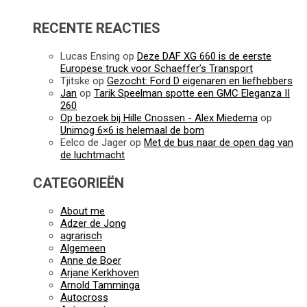
RECENTE REACTIES
Lucas Ensing
op
Deze DAF XG 660 is de eerste
Europese truck voor Schaeffer’s Transport
Tjitske
op
Gezocht: Ford D eigenaren en liefhebbers
Jan
op
Tarik Speelman spotte een GMC Eleganza II
260
Op bezoek bij Hille Cnossen - Alex Miedema
op
Unimog 6×6 is helemaal de bom
Eelco de Jager
op
Met de bus naar de open dag van
de luchtmacht
CATEGORIEËN
About me
Adzer de Jong
agrarisch
Algemeen
Anne de Boer
Arjane Kerkhoven
Arnold Tamminga
Autocross