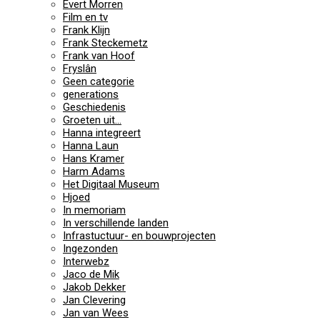
Evert Morren
Film en tv
Frank Klijn
Frank Steckemetz
Frank van Hoof
Fryslân
Geen categorie
generations
Geschiedenis
Groeten uit…
Hanna integreert
Hanna Laun
Hans Kramer
Harm Adams
Het Digitaal Museum
Hjoed
In memoriam
In verschillende landen
Infrastuctuur- en bouwprojecten
Ingezonden
Interwebz
Jaco de Mik
Jakob Dekker
Jan Clevering
Jan van Wees