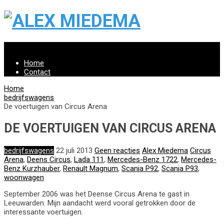
Menu
Home
Contact
Home
bedrijfswagens
De voertuigen van Circus Arena
DE VOERTUIGEN VAN CIRCUS ARENA
bedrijfswagens
22 juli 2013
Geen reacties
Alex Miedema
Circus
Arena
,
Deens Circus
,
Lada 111
,
Mercedes-Benz 1722
,
Mercedes-
Benz Kurzhauber
,
Renault Magnum
,
Scania P92
,
Scania P93
,
woonwagen
September 2006 was het Deense Circus Arena te gast in
Leeuwarden. Mijn aandacht werd vooral getrokken door de
interessante voertuigen.