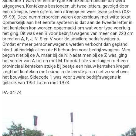
Sidecode 1 was het eerste type kentekencombinatie dat werd
uitgegeven. Kentekens bestonden uit twee letters, gevolgd door
een streepje, twee cijfers, een streepje en weer twee cijfers (XX-
99-99). Deze nummerborden waren donkerblauw met witte tekst.
Opmerkelijk aan het eerste systeem is dat aan de tweede letter in
het kenteken kon worden opgemaakt om wat voor type voertuig
het ging. Dit was een B voor bedrijfswagens van meer dan 220 cm
breed en A, F, J, N, S en V voor de smallere bedrijfswagens.
Omdat er meer personenwagens werden verkocht dan gepland
bleef uiteindelijk alleen de B behouden voor bedrijfswagens. Men
begon niet bij de A, maar bij de N. Nadat men bij de Z was, ging
het verder van A tot en met M. Doordat alle voertuigen met een
provinciaal kenteken stukje bij beetje een nieuw kenteken kregen,
zegt het kenteken met name in de eerste jaren niet zo veel over
het bouwjaar. Sidecode 1 was voor zware bedrijfswagens in
gebruik van 1951 tot en met 1973.
PA-04-74