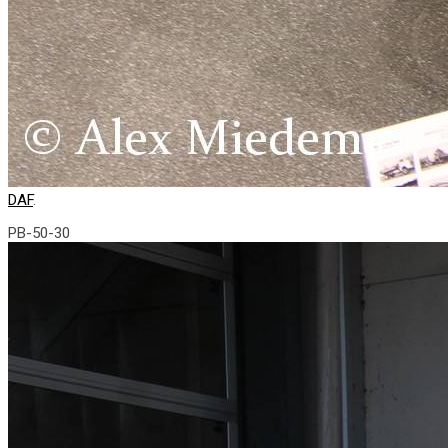
DAF
.
PB-50-30