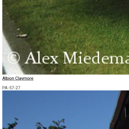
Albion Claymore
.
PA-57-27