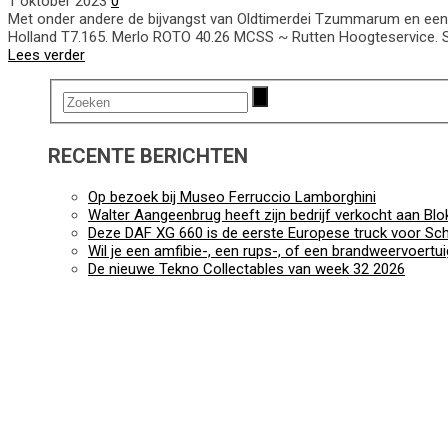
1 oktober 2023
0
Met onder andere de bijvangst van Oldtimerdei Tzummarum en een 
Holland T7.165. Merlo ROTO 40.26 MCSS ~ Rutten Hoogteservice. 
Lees verder
RECENTE BERICHTEN
Op bezoek bij Museo Ferruccio Lamborghini
Walter Aangeenbrug heeft zijn bedrijf verkocht aan Blo
Deze DAF XG 660 is de eerste Europese truck voor Sch
Wil je een amfibie-, een rups-, of een brandweervoertu
De nieuwe Tekno Collectables van week 32 2026