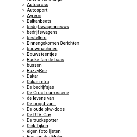
Autocross
Autosport
Ayreon
Balkanbeats
bedrijfswagennieuws
bedrijfswagens
bestellers
Binnengekomen Berichten
bouwmachines
Bouwsteentjes
Buske fan de baas
bussen
BuzzyBee
Dakar
Dakar retro
De bedrijfsjas
De Groot carrosserie
de levens van
De oogst van…
De oude pkw-doos
De RTV-Gay
De truckspotter
Dick Tijken
eigen foto lijsten
Eric van der Molen