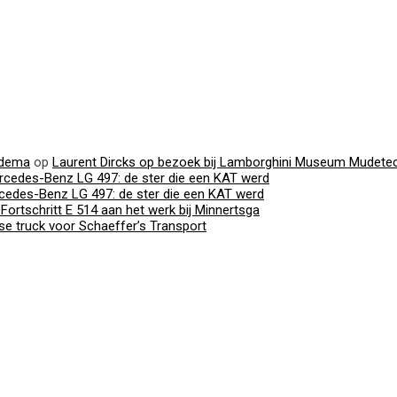
edema
op
Laurent Dircks op bezoek bij Lamborghini Museum Mudete
rcedes-Benz LG 497: de ster die een KAT werd
cedes-Benz LG 497: de ster die een KAT werd
Fortschritt E 514 aan het werk bij Minnertsga
e truck voor Schaeffer’s Transport