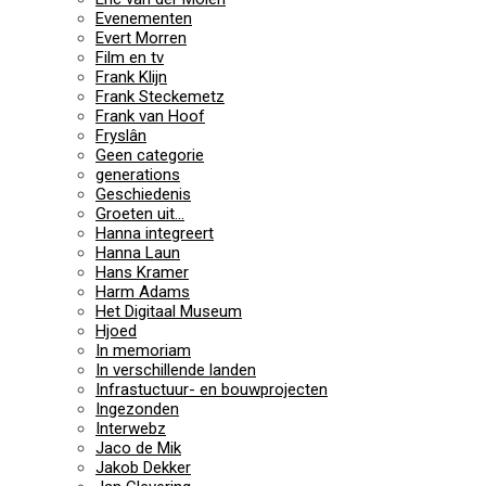
Evenementen
Evert Morren
Film en tv
Frank Klijn
Frank Steckemetz
Frank van Hoof
Fryslân
Geen categorie
generations
Geschiedenis
Groeten uit…
Hanna integreert
Hanna Laun
Hans Kramer
Harm Adams
Het Digitaal Museum
Hjoed
In memoriam
In verschillende landen
Infrastuctuur- en bouwprojecten
Ingezonden
Interwebz
Jaco de Mik
Jakob Dekker