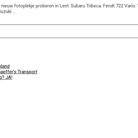
nieuw fotoplekje proberen in Lent. Subaru Tribeca. Fendt 722 Vari
Suzuki …
kland
aeffer’s Transport
ig? JA!