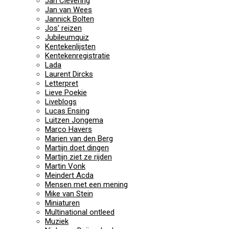
Jan Clevering
Jan van Wees
Jannick Bolten
Jos' reizen
Jubileumquiz
Kentekenlijsten
Kentekenregistratie
Lada
Laurent Dircks
Letterpret
Lieve Poekie
Liveblogs
Lucas Ensing
Luitzen Jongema
Marco Havers
Marien van den Berg
Martijn doet dingen
Martijn ziet ze rijden
Martin Vonk
Meindert Acda
Mensen met een mening
Mike van Stein
Miniaturen
Multinational ontleed
Muziek