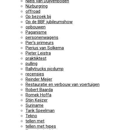
Niels van Duijvenboden
Nürburgring
offroad
Op bezoek bij
Op de BBF jubileumshow
opbouwen
Paganisme
personenwagens
Pier's primeurs
Pierius van Solkema
Pieter Leistra
praktijktest
pulling
Rallytrucks picdump
recensies
Reinder Meijer
Restauratie en verbouw van voertuigen
Robert Baarda
Romek Hoffa
Stijn Keijzer
Suriname
Tarik Speelman
Tekno
tellen met
tellen met types